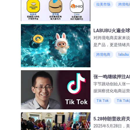
ITAHALO愿以
拉美市场
跨境电
略合作伙伴。
LABUBU火遍
对跨境电商卖家来说
是产品，更是情绪共
市场溢价，联名款持
跨境电商
labubu
张一鸣继续押注A
字节跳动创始人张一鸣
据洞察优化电商运营
型，也为跨境卖家打
Tik Tok
Tik To
5.28特朗普政
2025年5月28