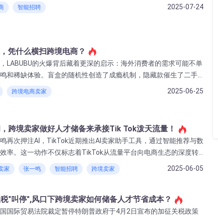
"打造胜仗团队，助力跨境企业高效增长"为使命，成为您开拓拉美市场的战
2025-07-24
商
智能招聘
全球，凭什么横扫跨境电商？
，LABUBU的火爆背后藏着更深的启示：海外消费者的需求可能不单
鸣和稀缺体验。盲盒的随机性创造了成瘾机制，隐藏款催生了二手
续刺激复购，这套打法，早就不限于潮玩行业。
2025-06-25
跨境电商卖家
I，跨境卖家做好人才储备来承接Tik Tok泼天流量！
再次押注AI，TikTok近期推出AI卖家助手工具，通过智能推荐与数
效率。这一动作不仅标志着TikTok从流量平台向电商生态的深度转
开了新的增长窗口。
2025-06-05
k卖家
张一鸣
智能招聘
跨境卖家
府关税"叫停",风口下跨境卖家如何储备人才节省成本？
日，美国国际贸易法院裁定暂停特朗普政府于4月2日宣布的加征关税政策