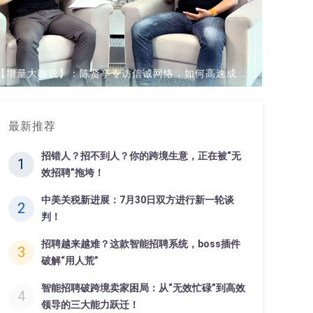
【增量大咖说】：陈贤亭专访信诚网络，如何高速成长为10亿级卖家!
最新推荐
招错人？招不到人？你的跨境生意，正在被“无
1
效招聘”拖垮！
中美关税新进展：7月30日双方进行新一轮谈
2
判！
招聘越来越难？这款智能招聘系统，boss插件
3
破解“用人荒”
智能招聘破跨境卖家困局：从“无效忙碌”到高效
4
领导的三大能力跃迁！