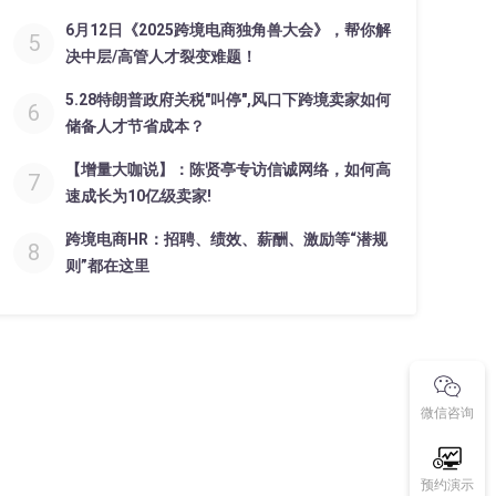
6月12日《2025跨境电商独角兽大会》，帮你解
5
决中层/高管人才裂变难题！
5.28特朗普政府关税"叫停",风口下跨境卖家如何
6
储备人才节省成本？
【增量大咖说】：陈贤亭专访信诚网络，如何高
7
速成长为10亿级卖家!
跨境电商HR：招聘、绩效、薪酬、激励等“潜规
8
则”都在这里
微信咨询
预约演示