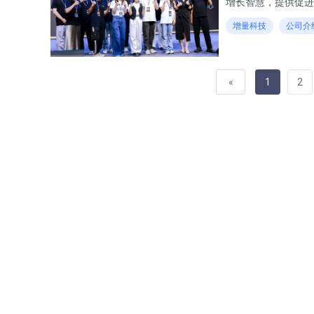
增长智慧，提供促进
服务、管理saas
增量科技
公司介
就卓越企业，成就卓
«
1
2