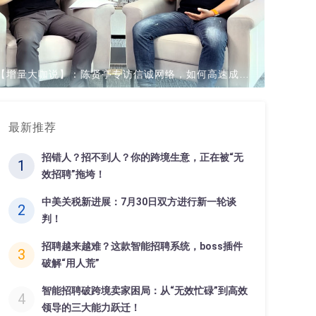
【增量大咖说】：陈贤亭专访信诚网络，如何高速成长为10亿级卖家!
最新推荐
招错人？招不到人？你的跨境生意，正在被“无
1
效招聘”拖垮！
中美关税新进展：7月30日双方进行新一轮谈
2
判！
招聘越来越难？这款智能招聘系统，boss插件
3
破解“用人荒”
智能招聘破跨境卖家困局：从“无效忙碌”到高效
4
领导的三大能力跃迁！