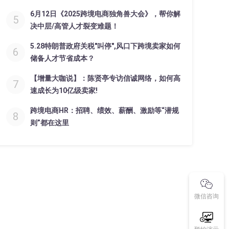
6月12日《2025跨境电商独角兽大会》，帮你解
5
决中层/高管人才裂变难题！
5.28特朗普政府关税"叫停",风口下跨境卖家如何
6
储备人才节省成本？
【增量大咖说】：陈贤亭专访信诚网络，如何高
7
速成长为10亿级卖家!
跨境电商HR：招聘、绩效、薪酬、激励等“潜规
8
则”都在这里
微信咨询