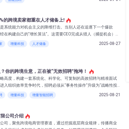
90%的跨境卖家都重在人才储备上!
是系统能力对机会主义的降维打击。当别人还在追逐下一个爆款
经在构建自己的"增长算法"。这需要CEO完成从猎人（捕捉机会）到
蜕变。
2025-08-27
家
增量科技
人才储备
？你的跨境生意，正在被“无效招聘”拖垮！
略高度，构建一套系统化、科学化、可复制的高效招聘与精准面试
进入组织效率竞争时代，招聘必须从"事务性操作"升级为"战略性投
度上建立护城河的企业，正在用精准的智能招聘体系将"找人"的被动
2025-08-21
聘
增量科技
增量智能招聘
"的主动布局。
有限公司介绍
公司，聚焦跨境电商管理赛道，通过挖掘底层商业规律，传播商业