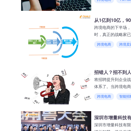
从1亿到10亿，
跨境电商的下半场，
时，真正的战略家已
园丁（培育生态）的
跨境电商
跨境卖
招错人？招不到人
将招聘提升到企业战
体系了。当跨境电商
资"。那些在人才密
跨境电商
智能招
应对，转化为"造人
深圳市增量科技
深圳市增量科技有限