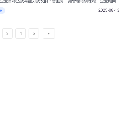
企业目标达成与能力成长的平台服务，如管理培训课程、企业顾问
系统、跨境行业研究报告/书籍等，帮助企业创造可持续发展的增量，成
2025-08-13
绍
越团队！
3
4
5
»