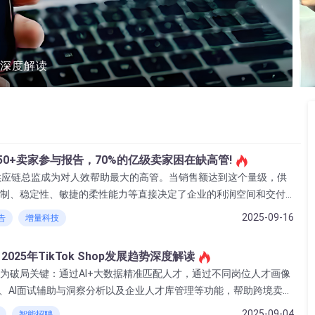
趋势深度解读
50+卖家参与报告，70%的亿级卖家困在缺高管!
供应链总监成为对人效帮助最大的高管。当销售额达到这个量级，供
制、稳定性、敏捷的柔性能力等直接决定了企业的利润空间和交付
人效。一个卓越的供应链体系是支撑巨大体量业务高效运转的命
2025-09-16
告
增量科技
025年TikTok Shop发展趋势深度解读
为破局关键‌：通过AI+大数据精准匹配人才，通过不同岗位人才画像
历、AI面试辅助与洞察分析以及企业人才库管理等功能，帮助跨境卖家
质量的双提升。
2025-09-04
智能招聘